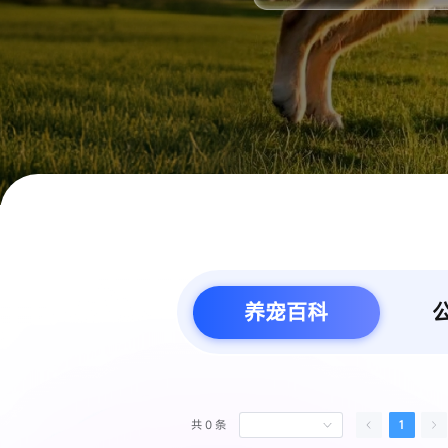
养宠百科
1
共 0 条